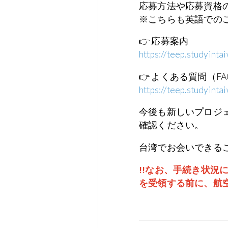
応募方法や応募資格
※こちらも英語での
👉 応募案内
https://teep.studyint
👉 よくある質問（F
https://teep.studyinta
今後も新しいプロジ
確認ください。
台湾でお会いできる
!!なお、手続き状
を受領する前に、航